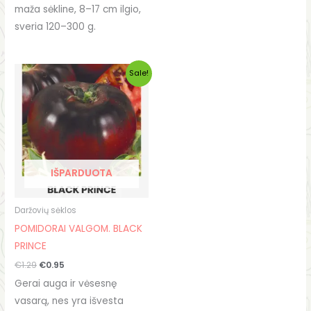
maža sėkline, 8–17 cm ilgio,
sveria 120–300 g.
Original
Current
Sale!
price
price
was:
is:
€1.29.
€0.95.
IŠPARDUOTA
Daržovių sėklos
POMIDORAI VALGOM. BLACK
PRINCE
€
1.29
€
0.95
Gerai auga ir vėsesnę
vasarą, nes yra išvesta