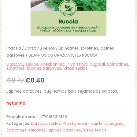
Pradžia
/
Daržovių sėklos
/
Špinatinės, salotinės, lapinės
daržovės
/ SĖJAMOSIOS GRAŽGARSTĖS RUCOLA
Daržovių sėklos
,
Prieskoniniai ir vaistiniai augalai
,
Špinatinės,
salotinės, lapinės daržovės
,
Visos sėklos
€
0.70
€
0.40
Lapinės daržovės, auginamos kaip sėjamosios salotos.
Neturime
Produkto kodas:
4770168313149
Kategorijos:
Daržovių sėklos
,
Prieskoniniai ir vaistiniai augalai
,
Špinatinės, salotinės, lapinės daržovės
,
Visos sėklos