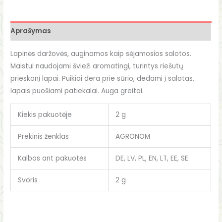
Aprašymas
Lapinės daržovės, auginamos kaip sėjamosios salotos.
Maistui naudojami švieži aromatingi, turintys riešutų
prieskonį lapai. Puikiai dera prie sūrio, dedami į salotas,
lapais puošiami patiekalai. Auga greitai.
Kiekis pakuotėje
2 g
Prekinis ženklas
AGRONOM
Kalbos ant pakuotės
DE, LV, PL, EN, LT, EE, SE
Svoris
2 g