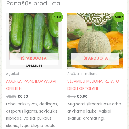
Panašūs produktai
Original
Current
Original
Current
Sale!
Sale!
price
price
price
price
was:
is:
was:
is:
€2.90.
€0.90.
€1.10.
€0.80.
IŠPARDUOTA
IŠPARDUOTA
Agurkai
Arbūzai ir melionai
AGURKAI PAPR. ILGAVAISIAI
SĖJAMIEJI MELIONAI RETATO
OFELIE H
DEGLI ORTOLANI
€
2.90
€
0.90
€
1.10
€
0.80
Labai ankstyvas, derlingas,
Auginami šiltnamiuose arba
atsparus ligoms, savidulkis
atvirame lauke. Vaisiai
hibridas. Vaisiai puikaus
skanūs, aromatingi.
skonio, lygia blizgia odele,