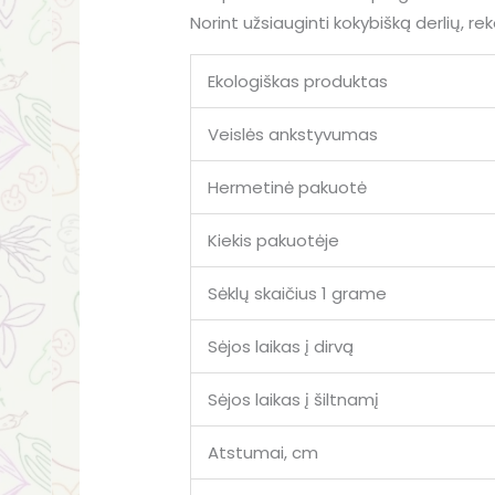
Norint užsiauginti kokybišką derlių, r
Ekologiškas produktas
Veislės ankstyvumas
Hermetinė pakuotė
Kiekis pakuotėje
Sėklų skaičius 1 grame
Sėjos laikas į dirvą
Sėjos laikas į šiltnamį
Atstumai, cm