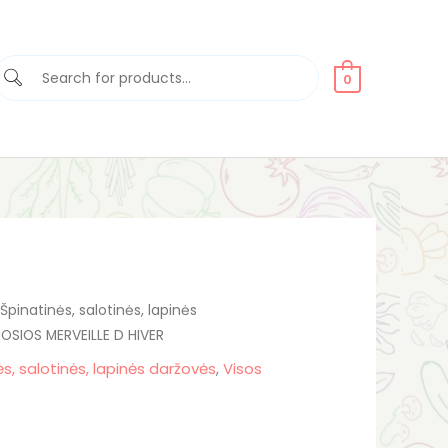
0
ent
Špinatinės, salotinės, lapinės
SIOS MERVEILLE D HIVER
e
s, salotinės, lapinės daržovės
,
Visos
0.