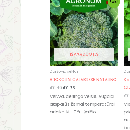
Sale!
price
price
was:
is:
€0.49.
€0.23.
IŠPARDUOTA
Daržovių sėklos
Dar
BROKOLIAI CALABRESE NATALINO
KV
CL
€
0.49
€
0.23
€
0
Vėlyva, derlinga veislė. Augalai
atsparūs žemai temperatūrai,
Vi
atlaiko iki –7 ºC šalčio.
pri
au
ba