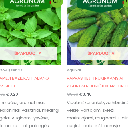
Sale!
S
price
price
price
price
was:
is:
was:
is:
€0.75.
€0.20.
€0.70.
€0.40.
IŠPARDUOTA
IŠPARDUOTA
žovių sėklos
Agurkai
APIEJI BAZILIKAI ITALIANO
PAPRASTIEJI TRUMPAVAISIAI
ASSICO
AGURKAI RODNIČIOK NATUR H
.75
€
0.20
€
0.70
€
0.40
enmečiai, aromatiniai,
Vidutiniškai ankstyva hibridin
eskoniniai, vaistiniai, medingi
veislė. Vartojami švieži,
galai. Auginami lysvėse,
marinuojami, rauginami. Gal
lkonuose, ant palangės.
auginti lauke ir šiltnamyje.