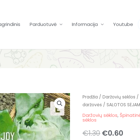
agrindinis
Parduotuvė
Informacija
Youtube
produkto
Pradžia
/
Original
Daržovių sėklos
Curr
/
daržovės
/ SALOTOS SĖJAMO
kiekis:
price
pric
SALOTOS
Daržovių sėklos
,
Špinatinė
sėklos
SĖJAMOSIOS
was:
is:
MERVEILLE
€
1.30
€
0.60
€1.30.
€0.6
D