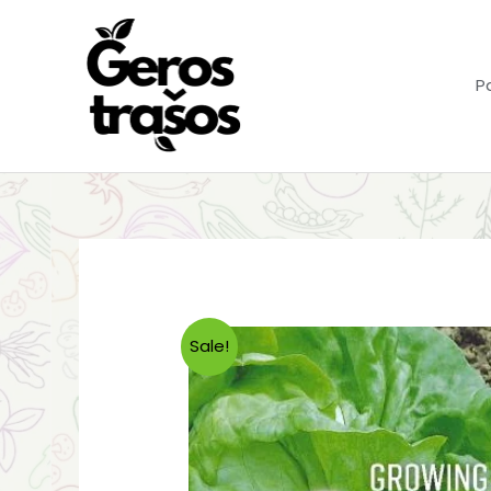
Pereiti
prie
turinio
P
Sale!