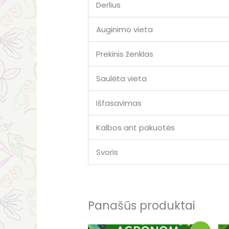
Derlius
Auginimo vieta
Prekinis ženklas
Saulėta vieta
Išfasavimas
Kalbos ant pakuotės
Svoris
Panašūs produktai
Original
Current