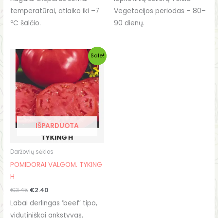
temperatūrai, atlaiko iki –7
Vegetacijos periodas – 80–
ºC šalčio.
90 dienų.
Original
Current
Sale!
price
price
was:
is:
€3.45.
€2.40.
IŠPARDUOTA
Daržovių sėklos
POMIDORAI VALGOM. TYKING
H
€
3.45
€
2.40
Labai derlingas ʽbeef’ tipo,
vidutiniškai ankstyvas,