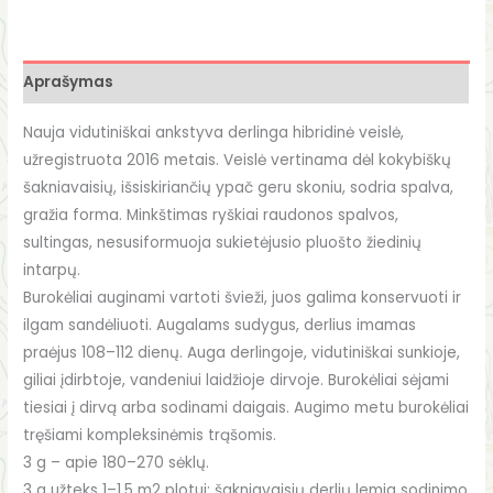
Aprašymas
Nauja vidutiniškai ankstyva derlinga hibridinė veislė,
užregistruota 2016 metais. Veislė vertinama dėl kokybiškų
šakniavaisių, išsiskiriančių ypač geru skoniu, sodria spalva,
gražia forma. Minkštimas ryškiai raudonos spalvos,
sultingas, nesusiformuoja sukietėjusio pluošto žiedinių
intarpų.
Burokėliai auginami vartoti švieži, juos galima konservuoti ir
ilgam sandėliuoti. Augalams sudygus, derlius imamas
praėjus 108–112 dienų. Auga derlingoje, vidutiniškai sunkioje,
giliai įdirbtoje, vandeniui laidžioje dirvoje. Burokėliai sėjami
tiesiai į dirvą arba sodinami daigais. Augimo metu burokėliai
tręšiami kompleksinėmis trąšomis.
3 g – apie 180–270 sėklų.
3 g užteks 1–1,5 m2 plotui; šakniavaisių derlių lemia sodinimo