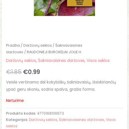
Pradžia
/
Daržovių sėklos
/
Šakniavaisinės
daržovės
/ RAUDONIEJI BUROKĖLIAI JOLIE H
Daržovių sėklos
,
Šakniavaisinės daržovės
,
Visos sėklos
€
1.85
€
0.99
Veislė vertinama dėl kokybiškų šakniavaisių, išsiskiriančių
ypač geru skoniu, sodria spalva, gražia forma.
Neturime
Produkto kodas:
4770168106673
Kategorijos:
Daržovių sėklos
,
Šakniavaisinės daržovės
,
Visos
sėklos