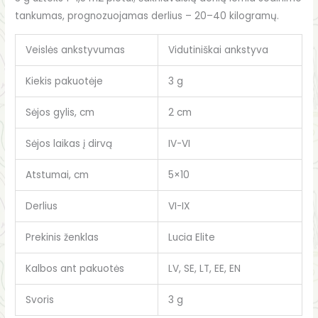
tankumas, prognozuojamas derlius – 20–40 kilogramų.
Veislės ankstyvumas
Vidutiniškai ankstyva
Kiekis pakuotėje
3 g
Sėjos gylis, cm
2 cm
Sėjos laikas į dirvą
IV-VI
Atstumai, cm
5×10
Derlius
VI-IX
Prekinis ženklas
Lucia Elite
Kalbos ant pakuotės
LV, SE, LT, EE, EN
Svoris
3 g