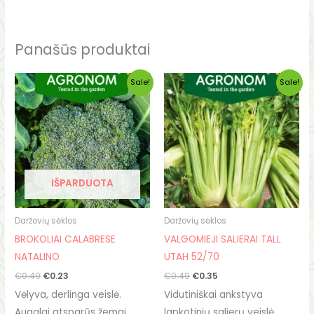
Panašūs produktai
Original
Current
Original
Current
Sale!
Sale!
price
price
price
price
was:
is:
was:
is:
€0.49.
€0.23.
€0.49.
€0.35.
IŠPARDUOTA
Daržovių sėklos
Daržovių sėklos
BROKOLIAI CALABRESE
VALGOMIEJI SALIERAI TALL
NATALINO
UTAH 52/70
€
0.49
€
0.23
€
0.49
€
0.35
Vėlyva, derlinga veislė.
Vidutiniškai ankstyva
Augalai atsparūs žemai
lapkotinių salierų veislė.