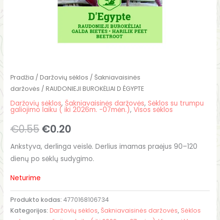
Pradžia
/
Daržovių sėklos
/
Šakniavaisinės
daržovės
/ RAUDONIEJI BUROKĖLIAI D ÉGYPTE
Daržovių sėklos
,
Šakniavaisinės daržovės
,
Sėklos su trumpu
galiojimo laiku ( iki 2026m. -07mėn.)
,
Visos sėklos
€
0.55
€
0.20
Ankstyva, derlinga veislė. Derlius imamas praėjus 90–120
dienų po sėklų sudygimo.
Neturime
Produkto kodas:
4770168106734
Kategorijos:
Daržovių sėklos
,
Šakniavaisinės daržovės
,
Sėklos