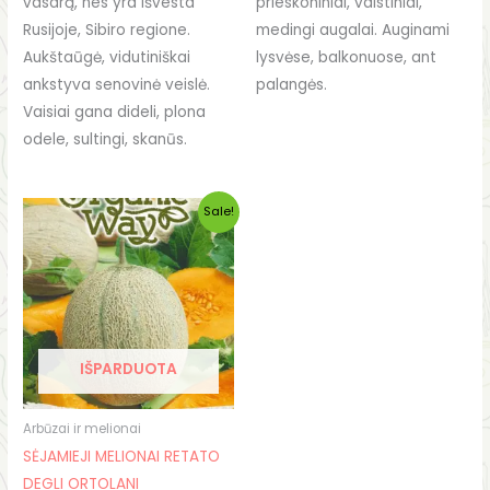
vasarą, nes yra išvesta
prieskoniniai, vaistiniai,
Rusijoje, Sibiro regione.
medingi augalai. Auginami
Aukštaūgė, vidutiniškai
lysvėse, balkonuose, ant
ankstyva senovinė veislė.
palangės.
Vaisiai gana dideli, plona
odele, sultingi, skanūs.
Original
Current
Sale!
price
price
was:
is:
€1.10.
€0.80.
IŠPARDUOTA
Arbūzai ir melionai
SĖJAMIEJI MELIONAI RETATO
DEGLI ORTOLANI