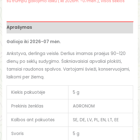
su trumpu galiojimo laiku ( iki 2026m. -07mėn.)
,
Visos sėklos
Aprašymas
Galioja iki 2026-07 mėn.
Ankstyva, derlinga veislė. Derlius imamas praėjus 90–120
dienų po sėklų sudygimo. Šakniavaisiai apvaliai plokšti,
tamsiai raudonos spalvos. Vartojami švieži, konservuojami,
laikomi per žiemą.
Kiekis pakuotėje
5 g
Prekinis ženklas
AGRONOM
Kalbos ant pakuotės
SE, DE, LV, PL, EN, LT, EE
Svoris
5 g