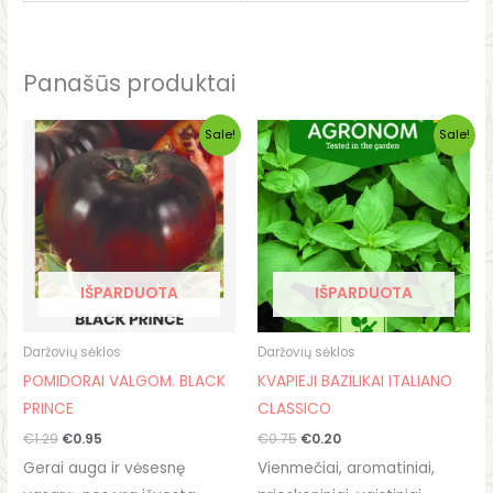
Panašūs produktai
Original
Current
Original
Current
Sale!
Sale!
price
price
price
price
was:
is:
was:
is:
€1.29.
€0.95.
€0.75.
€0.20.
IŠPARDUOTA
IŠPARDUOTA
Daržovių sėklos
Daržovių sėklos
POMIDORAI VALGOM. BLACK
KVAPIEJI BAZILIKAI ITALIANO
PRINCE
CLASSICO
€
1.29
€
0.95
€
0.75
€
0.20
Gerai auga ir vėsesnę
Vienmečiai, aromatiniai,