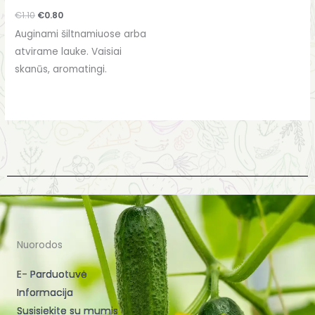
€
1.10
€
0.80
Auginami šiltnamiuose arba
atvirame lauke. Vaisiai
skanūs, aromatingi.
Nuorodos
E- Parduotuvė
Informacija
Susisiekite su mumis