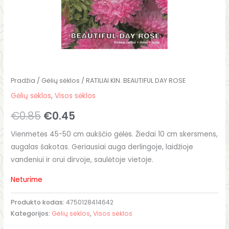
Pradžia
/
Gėlių sėklos
/ RATILIAI KIN. BEAUTIFUL DAY ROSE
Gėlių sėklos
,
Visos sėklos
€
0.85
€
0.45
Vienmetės 45-50 cm aukščio gėlės. Žiedai 10 cm skersmens,
augalas šakotas. Geriausiai auga derlingoje, laidžioje
vandeniui ir orui dirvoje, saulėtoje vietoje.
Neturime
Produkto kodas:
4750128414642
Kategorijos:
Gėlių sėklos
,
Visos sėklos