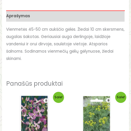
Aprašymas
Vienmetės 45-50 cm aukščio gėlės. Žiedai 10 cm skersmens,
augalas šakotas. Geriausiai auga derlingoje, laidžioje
vandeniui ir orui dirvoje, saulėtoje vietoje. Atsparios
šalnoms. Sodinamos vienmečių gėlių gėlynuose, žiedai
skinami.
Panašūs produktai
Original
Current
Original
Current
Sale!
Sale!
price
price
price
price
was:
is:
was:
is:
€0.94.
€0.55.
€0.93.
€0.15.