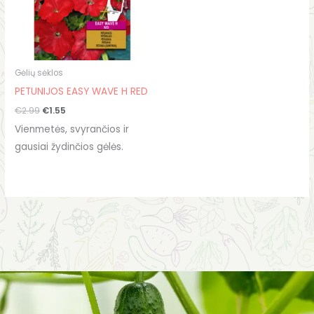
Gėlių sėklos
PETUNIJOS EASY WAVE H RED
€
2.99
€
1.55
Vienmetės, svyrančios ir
gausiai žydinčios gėlės.