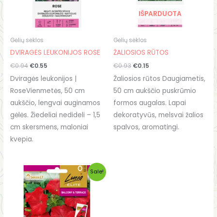
IŠPARDUOTA
Gėlių sėklos
Gėlių sėklos
DVIRAGĖS LEUKONIJOS ROSE
ŽALIOSIOS RŪTOS
€
0.94
€
0.55
€
0.93
€
0.15
Dviragės leukonijos |
Žaliosios rūtos Daugiametis,
RoseVienmetės, 50 cm
50 cm aukščio puskrūmio
aukščio, lengvai auginamos
formos augalas. Lapai
gėlės. Žiedeliai nedideli – 1,5
dekoratyvūs, melsvai žalios
cm skersmens, maloniai
spalvos, aromatingi.
kvepia.
Original
Current
Sale!
price
price
was:
is:
€2.99.
€1.55.