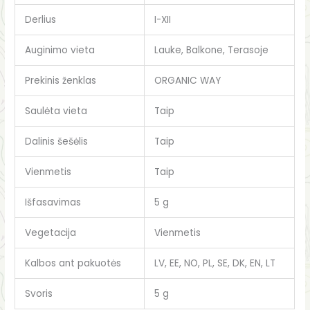
Derlius
I-XII
Auginimo vieta
Lauke, Balkone, Terasoje
Prekinis ženklas
ORGANIC WAY
Saulėta vieta
Taip
Dalinis šešėlis
Taip
Vienmetis
Taip
Išfasavimas
5 g
Vegetacija
Vienmetis
Kalbos ant pakuotės
LV, EE, NO, PL, SE, DK, EN, LT
Svoris
5 g