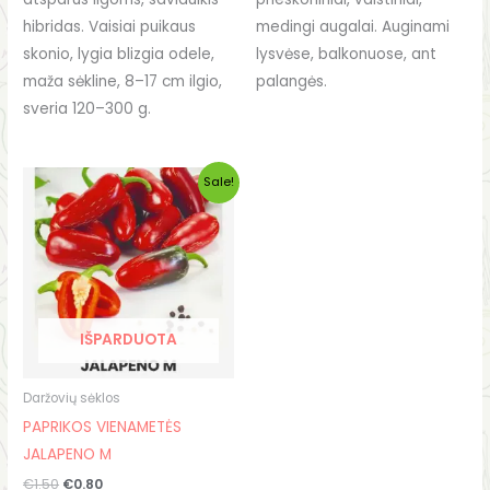
hibridas. Vaisiai puikaus
medingi augalai. Auginami
skonio, lygia blizgia odele,
lysvėse, balkonuose, ant
maža sėkline, 8–17 cm ilgio,
palangės.
sveria 120–300 g.
Original
Current
Sale!
price
price
was:
is:
€1.50.
€0.80.
IŠPARDUOTA
Daržovių sėklos
PAPRIKOS VIENAMETĖS
JALAPENO M
€
1.50
€
0.80