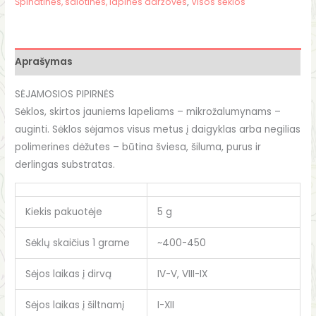
Špinatinės, salotinės, lapinės daržovės
,
Visos sėklos
Aprašymas
SĖJAMOSIOS PIPIRNĖS
Sėklos, skirtos jauniems lapeliams – mikrožalumynams –
auginti. Sėklos sėjamos visus metus į daigyklas arba negilias
polimerines dėžutes – būtina šviesa, šiluma, purus ir
derlingas substratas.
Kiekis pakuotėje
5 g
Sėklų skaičius 1 grame
~400-450
Sėjos laikas į dirvą
IV-V, VIII-IX
Sėjos laikas į šiltnamį
I-XII