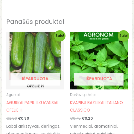
Panašūs produktai
Original
Current
Original
Current
Sale!
Sale!
price
price
price
price
was:
is:
was:
is:
€2.90.
€0.90.
€0.75.
€0.20.
IŠPARDUOTA
IŠPARDUOTA
Agurkai
Daržovių sėklos
AGURKAI PAPR. ILGAVAISIAI
KVAPIEJI BAZILIKAI ITALIANO
OFELIE H
CLASSICO
€
2.90
€
0.90
€
0.75
€
0.20
Labai ankstyvas, derlingas,
Vienmečiai, aromatiniai,
atsparus ligoms, savidulkis
prieskoniniai, vaistiniai,