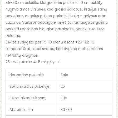
45–50 cm aukščio. Margeniams pasiekus 10 cm aukštį,
nugnybiamos viršūnės, kad gražiai šakotųsi. Praėjus šalnų
pavojams, augalus galima perkelti į lauką – gėlynus arba
vazonus. Vasaros pabaigoje, prieš šalnas, augalus galima
perkelti į patalpas ir auginti patalpose, parinkus saulėtą
palangę.
Sėklos sudygsta per 14–18 dienų esant +20–22 °C
temperatūrai. Labai svarbu, kad dygimo metu sėkloms
netrūktų drėgmės.
25 sėklų užteks 4–5 m² gėlynui.
Hermetinė pakuotė
Taip
Sėklų skaičius pakelyje
25
Sėjos laikas į šiltnamį
II-IV
Atstumai, cm
30×30