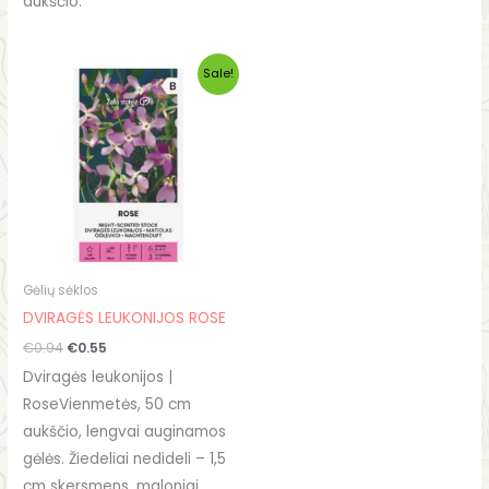
aukščio.
Original
Current
Sale!
price
price
was:
is:
€0.94.
€0.55.
Gėlių sėklos
DVIRAGĖS LEUKONIJOS ROSE
€
0.94
€
0.55
Dviragės leukonijos |
RoseVienmetės, 50 cm
aukščio, lengvai auginamos
gėlės. Žiedeliai nedideli – 1,5
cm skersmens, maloniai