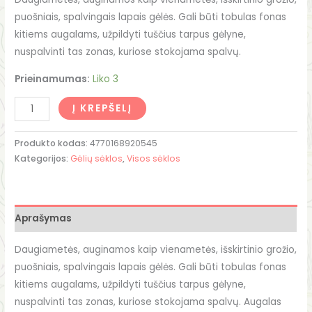
puošniais, spalvingais lapais gėlės. Gali būti tobulas fonas
kitiems augalams, užpildyti tuščius tarpus gėlyne,
nuspalvinti tas zonas, kuriose stokojama spalvų.
Prieinamumas:
Liko 3
Į KREPŠELĮ
Produkto kodas:
4770168920545
Kategorijos:
Gėlių sėklos
,
Visos sėklos
Aprašymas
Daugiametės, auginamos kaip vienametės, išskirtinio grožio,
puošniais, spalvingais lapais gėlės. Gali būti tobulas fonas
kitiems augalams, užpildyti tuščius tarpus gėlyne,
nuspalvinti tas zonas, kuriose stokojama spalvų. Augalas