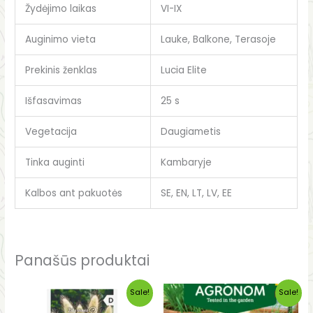
Žydėjimo laikas
VI-IX
Auginimo vieta
Lauke, Balkone, Terasoje
Prekinis ženklas
Lucia Elite
Išfasavimas
25 s
Vegetacija
Daugiametis
Tinka auginti
Kambaryje
Kalbos ant pakuotės
SE, EN, LT, LV, EE
Panašūs produktai
Original
Current
Original
Current
Sale!
Sale!
price
price
price
price
was:
is:
was:
is: