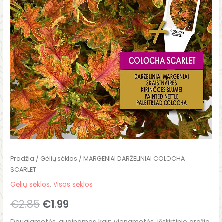
Pradžia
/
Gėlių sėklos
/ MARGENIAI DARŽELINIAI COLOCHA
SCARLET
Gėlių sėklos
,
Visos sėklos
€
2.85
€
1.99
Daugiametės, auginamos kaip vienametės, išskirtinio grožio,