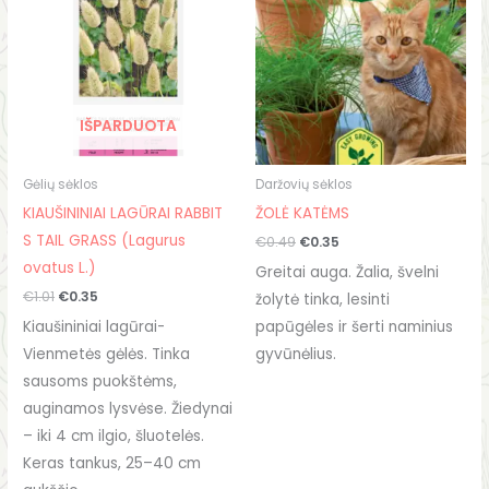
€1.01.
€0.35.
€0.49.
€0.35.
IŠPARDUOTA
Gėlių sėklos
Daržovių sėklos
KIAUŠININIAI LAGŪRAI RABBIT
ŽOLĖ KATĖMS
S TAIL GRASS (Lagurus
€
0.49
€
0.35
ovatus L.)
Greitai auga. Žalia, švelni
€
1.01
€
0.35
žolytė tinka, lesinti
Kiaušininiai lagūrai-
papūgėles ir šerti naminius
Vienmetės gėlės. Tinka
gyvūnėlius.
sausoms puokštėms,
auginamos lysvėse. Žiedynai
– iki 4 cm ilgio, šluotelės.
Keras tankus, 25–40 cm