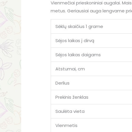
Vienmečiai prieskoniniai augalai. Maist
metus. Geriausiai auga lengvame pries
Sėklų skaičius 1 grame
Sėjos laikas į dirvą
Sėjos laikas daigams
Atstumai, cm
Derlius
Prekinis ženklas
Saulėta vieta
Vienmetis