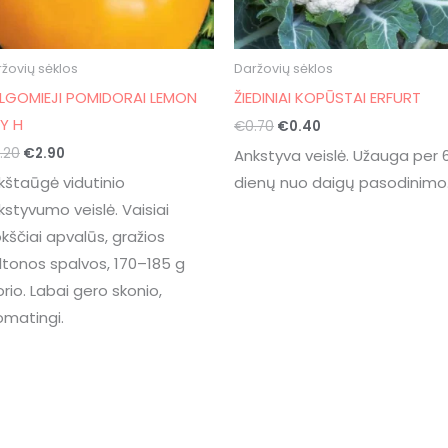
žovių sėklos
Daržovių sėklos
LGOMIEJI POMIDORAI LEMON
ŽIEDINIAI KOPŪSTAI ERFURT
Y H
€
0.70
€
0.40
.20
€
2.90
Ankstyva veislė. Užauga per 
kštaūgė vidutinio
dienų nuo daigų pasodinimo
kstyvumo veislė. Vaisiai
okščiai apvalūs, gražios
ltonos spalvos, 170–185 g
orio. Labai gero skonio,
omatingi.