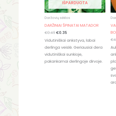
IŠPARDUOTA
Daržovių sėklos
Dar
DARŽINIAI ŠPINATAI MATADOR
VA
BO
€
0.49
€
0.35
€
4
Vidutiniškai ankstyva, labai
derlinga veislė. Geriausiai dera
Au
vidutiniškai sunkioje,
an
pakankamai derlingoje dirvoje.
pl
ge
sv
ar