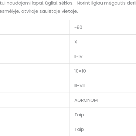
ui naudojami lapai, ūgliai, sėklos. . Norint ilgiau mėgautis der
mėlyje, atviroje saulėtoje vietoje.
~80
X
II-IV
10×10
III-VIII
AGRONOM
Taip
Taip