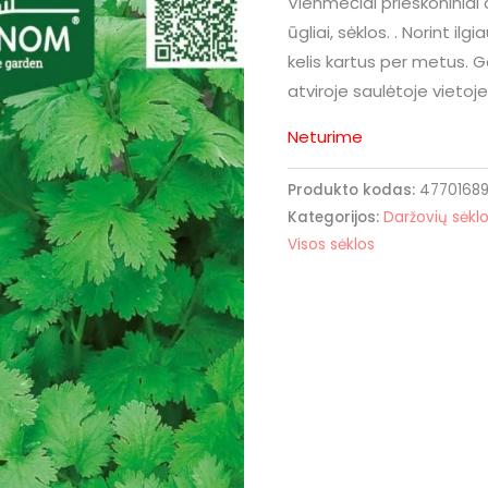
Vienmečiai prieskoniniai 
ūgliai, sėklos. . Norint i
kelis kartus per metus. 
atviroje saulėtoje vietoje
Neturime
Produkto kodas:
4770168
Kategorijos:
Daržovių sėkl
Visos sėklos