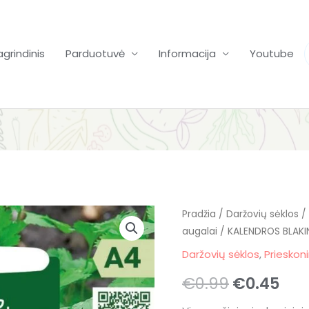
agrindinis
Parduotuvė
Informacija
Youtube
Pradžia
/
Daržovių sėklos
Original
Cur
/
augalai
/ KALENDROS BLAKI
price
pri
Daržovių sėklos
,
Prieskoni
was:
is:
€
0.99
€
0.45
€0.99.
€0.