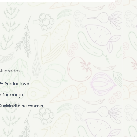
Nuorodos
E- Parduotuvė
Informacija
Susisiekite su mumis