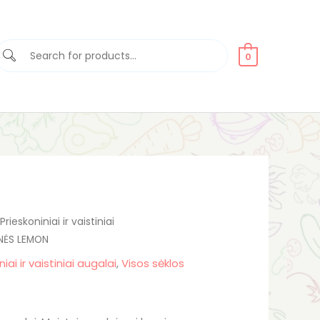
0
rent
Prieskoniniai ir vaistiniai
NĖS LEMON
ce
niai ir vaistiniai augalai
,
Visos sėklos
45.