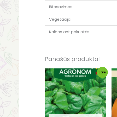
Išfasavimas
Vegetacija
Kalbos ant pakuotės
Panašūs produktai
Original
Current
Sale!
price
price
was:
is:
€0.49.
€0.35.