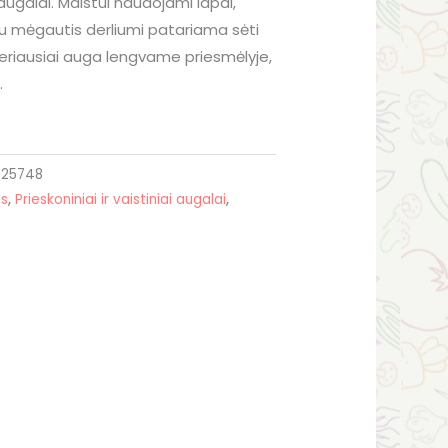
augalai. Maistui naudojami lapai,
lgiau mėgautis derliumi patariama sėti
Geriausiai auga lengvame priesmėlyje,
.
925748
os
,
Prieskoniniai ir vaistiniai augalai
,