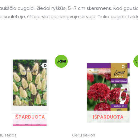
 aukščio augalai. Žiedai ryškūs, 5–7 cm skersmens. Kad gaus
di saulėtoje, šiltoje vietoje, lengvoje dirvoje. Tinka auginti ž
Original
Current
Original
Current
Sale!
S
price
price
price
price
was:
is:
was:
is:
€1.01.
€0.35.
€2.99.
€2.29.
IŠPARDUOTA
IŠPARDUOTA
ių sėklos
Gėlių sėklos