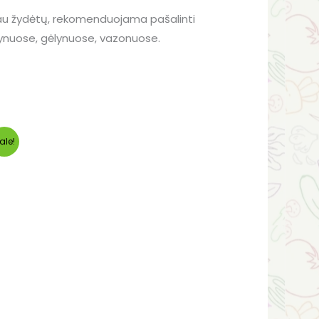
iau žydėtų, rekomenduojama pašalinti
eldynuose, gėlynuose, vazonuose.
ale!