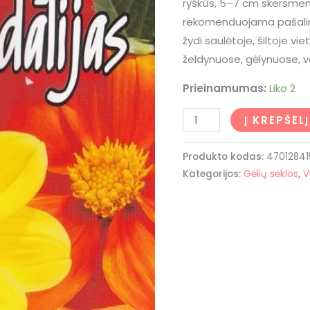
ryškūs, 5–7 cm skersmen
rekomenduojama pašalinti
žydi saulėtoje, šiltoje vie
želdynuose, gėlynuose, 
Prieinamumas:
Liko 2
Į KREPŠELĮ
Produkto kodas:
4701284
Kategorijos:
Gėlių sėklos
,
V