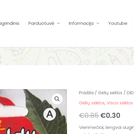
agrindinis
Parduotuvė
Informacija
Youtube
produkto
Pradžia
/
Gėlių sėklos
Original
Cur
/ DID
kiekis:
Gėlių sėklos
,
Visos sėklos
price
pri
DIDŽIAGRAIŽIAI
€
0.85
€
0.30
JURGINAI
was:
is:
PICCOLO
Vienmečiai, lengvai augi
€0.85.
€0.
MIX