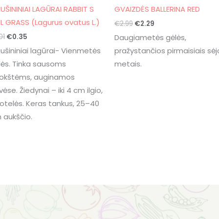
AUŠININIAI LAGŪRAI RABBIT S
GVAIZDĖS BALLERINA RED
IL GRASS (Lagurus ovatus L.)
€
2.99
€
2.29
.01
€
0.35
Daugiametės gėlės,
aušininiai lagūrai- Vienmetės
pražystančios pirmaisiais sėj
lės. Tinka sausoms
metais.
okštėms, auginamos
vėse. Žiedynai – iki 4 cm ilgio,
uotelės. Keras tankus, 25–40
 aukščio.