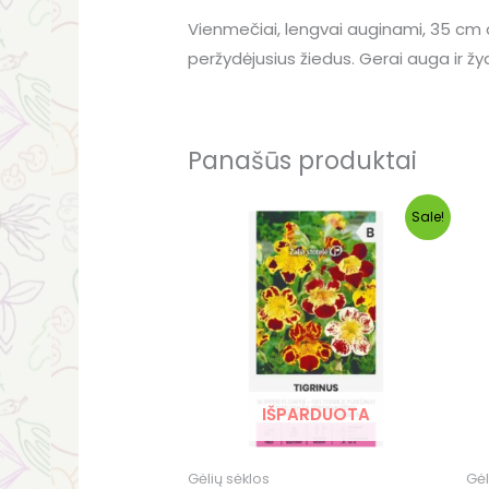
Vienmečiai, lengvai auginami, 35 cm
peržydėjusius žiedus. Gerai auga ir žy
Panašūs produktai
Original
Current
Sale!
price
price
was:
is:
€0.93.
€0.20.
IŠPARDUOTA
Gėlių sėklos
Gėl