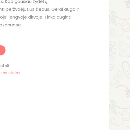
s. Kad gausiau žydėtų,
 peržydėjusius žiedus. Gerai auga ir
toje, lengvoje dirvoje. Tinka auginti
vazonuose.
15458
isos sėklos