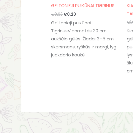
GELTONIEJI PUIKŪNAI TIGRINUS
KI
TA
€
0.93
€
0.20
€
1
Geltonieji puikūnai |
TigrinusVienmetės 30 cm
Ki
aukščio gėlės. Žiedai 3–5 cm
gė
skersmens, ryškūs ir margi, lyg
pu
juokdario kaukė.
lys
šl
cm