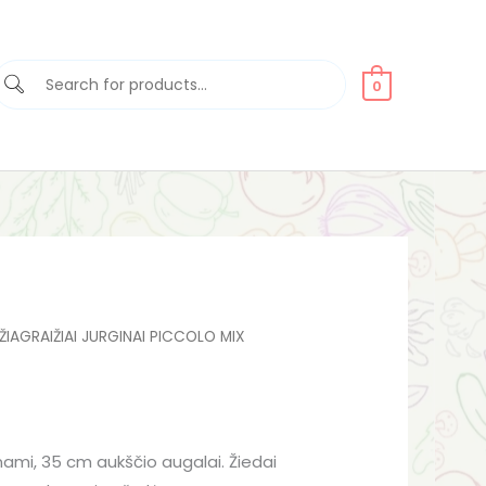
0
rent
ŽIAGRAIŽIAI JURGINAI PICCOLO MIX
ce
nami, 35 cm aukščio augalai. Žiedai
30.