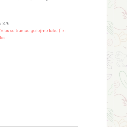
51376
ėklos su trumpu galiojimo laiku ( iki
los