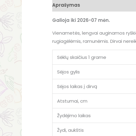
Aprašymas
Galioja iki 2026-07 mėn.
Vienametės, lengvai auginamos ryškia
rugiagėlėmis, ramunėmis. Dirvai nereikl
Sėklų skaičius 1 grame
Sėjos gylis
Sėjos laikas į dirvą
Atstumai, cm
Žydėjimo laikas
Žydi, aukštis