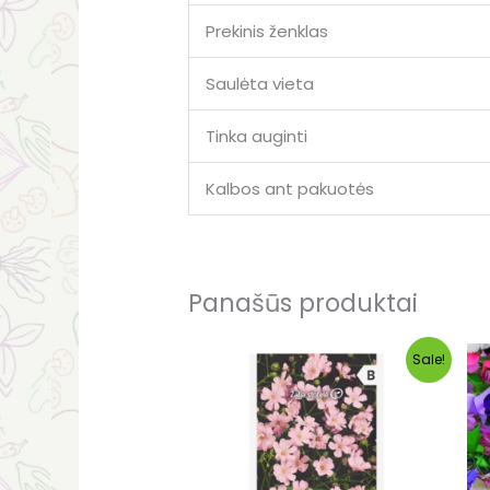
Prekinis ženklas
Saulėta vieta
Tinka auginti
Kalbos ant pakuotės
Panašūs produktai
Original
Current
Sale!
price
price
was:
is:
€0.93.
€0.55.