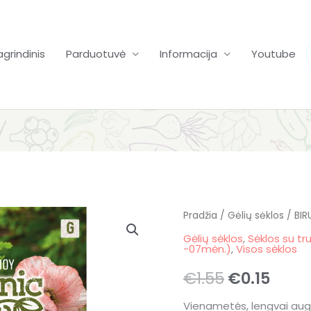
agrindinis
Parduotuvė
Informacija
Youtube
Pradžia
/
Original
Gėlių sėklos
Curr
/ BI
Gėlių sėklos
,
Sėklos su tr
price
price
-07mėn.)
,
Visos sėklos
was:
is:
€
1.55
€
0.15
€1.55.
€0.15
Vienametės, lengvai aug