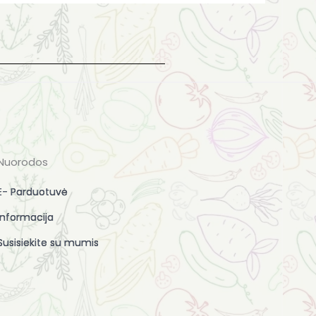
Nuorodos
E- Parduotuvė
Informacija
Susisiekite su mumis