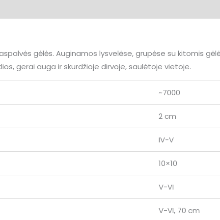
spalvės gėlės. Auginamos lysvelėse, grupėse su kitomis gėlė
ios, gerai auga ir skurdžioje dirvoje, saulėtoje vietoje.
~7000
2 cm
IV-V
10×10
V-VI
V-VI, 70 cm