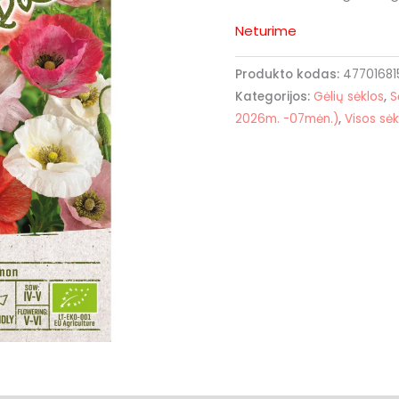
Neturime
Produkto kodas:
47701681
Kategorijos:
Gėlių sėklos
,
S
2026m. -07mėn.)
,
Visos sėk