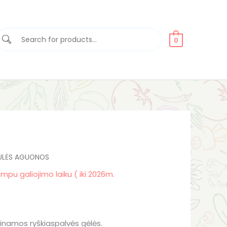
0
ent
RULĖS AGUONOS
umpu galiojimo laiku ( iki 2026m.
.
inamos ryškiaspalvės gėlės.