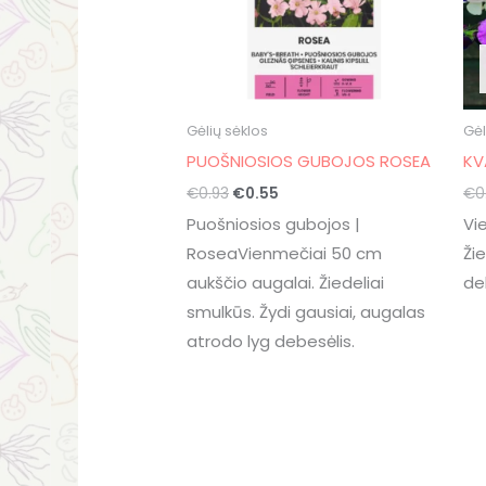
Gėlių sėklos
Gėl
PUOŠNIOSIOS GUBOJOS ROSEA
KV
€
0.93
€
0.55
€
0
Puošniosios gubojos |
Vi
RoseaVienmečiai 50 cm
Žie
aukščio augalai. Žiedeliai
de
smulkūs. Žydi gausiai, augalas
atrodo lyg debesėlis.