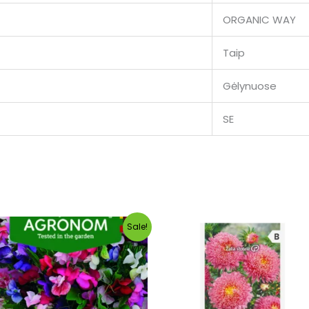
ORGANIC WAY
Taip
Gėlynuose
SE
Original
Current
Sale!
price
price
was:
is:
€0.49.
€0.17.