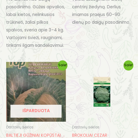
pasodinimo. Gūžės apvalios,
centrinį žiedyną. Derlius
labai kietos, nelinkusios
imamas praėjus 60–90
trūkinėti, žaliai pilkos
dienų po daigų pasodinimo.
spalvos, sveria apie 3–4 kg.
Vartojami švieži, rauginami,
tinkami ilgam sandėliavimui.
Original
Current
Original
Current
Sale!
Sale!
price
price
price
price
was:
is:
was:
is:
€0.55.
€0.35.
€0.90.
€0.55.
IŠPARDUOTA
Daržovių sėklos
Daržovių sėklos
BALTIEJI GŪŽINIAI KOPŪSTAI
BROKOLIAI CEZAR