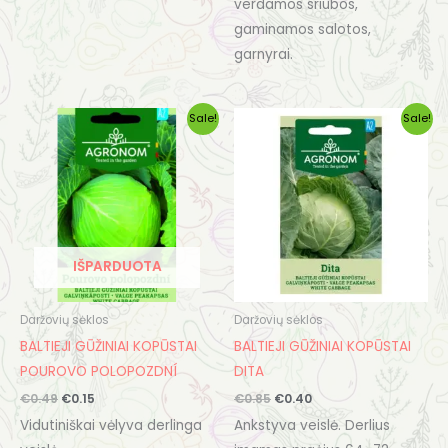
verdamos sriubos,
gaminamos salotos,
garnyrai.
Original
Current
Original
Current
Sale!
Sale!
price
price
price
price
was:
is:
was:
is:
€0.49.
€0.15.
€0.85.
€0.40.
IŠPARDUOTA
Daržovių sėklos
Daržovių sėklos
BALTIEJI GŪŽINIAI KOPŪSTAI
BALTIEJI GŪŽINIAI KOPŪSTAI
POUROVO POLOPOZDNÍ
DITA
€
0.49
€
0.15
€
0.85
€
0.40
Vidutiniškai vėlyva derlinga
Ankstyva veislė. Derlius