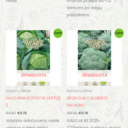
veislė.
imamas praėjus 64–72
dienoms po daigų
pasodinimo.
Original
Current
Original
Current
Sale!
Sale!
price
price
price
price
was:
is:
was:
is:
€0.87.
€0.15.
€0.85.
€0.19.
IŠPARDUOTA
IŠPARDUOTA
Daržovių sėklos
Daržovių sėklos
SAVOJINIAI KOPŪSTAI VERTUS
BROKOLIAI CALABRESE
2
NATALINO
€
0.87
€
0.15
€
0.85
€
0.19
Vidutinio ankstyvumo veislė
GALIOJA IKI 2025-
vasaros rudens derliui.
07.Derlinga, švelnaus skonio