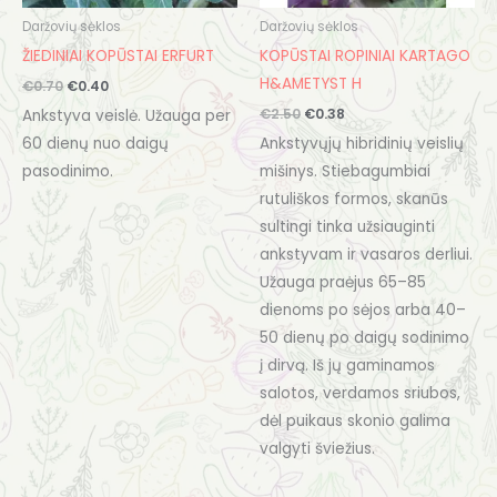
Daržovių sėklos
Daržovių sėklos
ŽIEDINIAI KOPŪSTAI ERFURT
KOPŪSTAI ROPINIAI KARTAGO
H&AMETYST H
€
0.70
€
0.40
€
2.50
€
0.38
Ankstyva veislė. Užauga per
60 dienų nuo daigų
Ankstyvųjų hibridinių veislių
pasodinimo.
mišinys. Stiebagumbiai
rutuliškos formos, skanūs
sultingi tinka užsiauginti
ankstyvam ir vasaros derliui.
Užauga praėjus 65–85
dienoms po sėjos arba 40–
50 dienų po daigų sodinimo
į dirvą. Iš jų gaminamos
salotos, verdamos sriubos,
dėl puikaus skonio galima
valgyti šviežius.