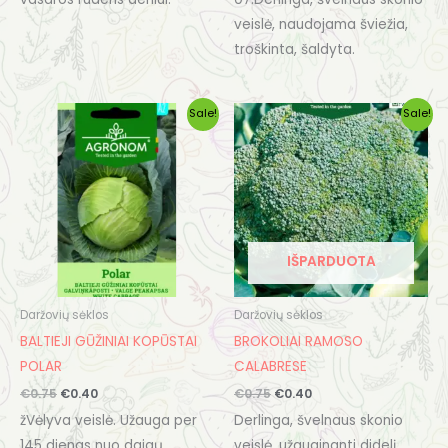
veislė, naudojama šviežia,
troškinta, šaldyta.
Original
Current
Original
Current
Sale!
Sale!
price
price
price
price
was:
is:
was:
is:
€0.75.
€0.40.
€0.75.
€0.40.
IŠPARDUOTA
Daržovių sėklos
Daržovių sėklos
BALTIEJI GŪŽINIAI KOPŪSTAI
BROKOLIAI RAMOSO
POLAR
CALABRESE
€
0.75
€
0.40
€
0.75
€
0.40
žVėlyva veislė. Užauga per
Derlinga, švelnaus skonio
145 dienas nuo daigų
veislė, užauginanti didelį