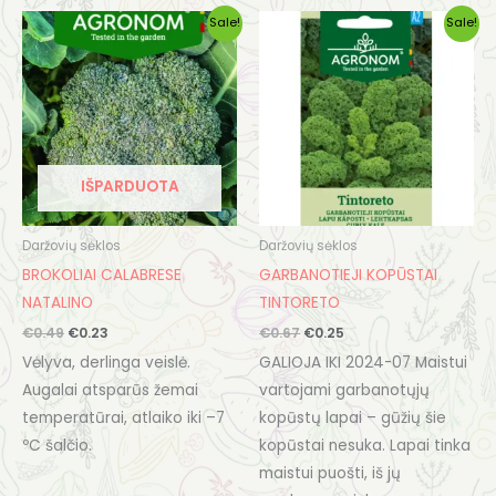
Original
Current
Original
Current
Sale!
Sale!
price
price
price
price
was:
is:
was:
is:
€0.49.
€0.23.
€0.67.
€0.25.
IŠPARDUOTA
Daržovių sėklos
Daržovių sėklos
BROKOLIAI CALABRESE
GARBANOTIEJI KOPŪSTAI
NATALINO
TINTORETO
€
0.49
€
0.23
€
0.67
€
0.25
Vėlyva, derlinga veislė.
GALIOJA IKI 2024-07 Maistui
Augalai atsparūs žemai
vartojami garbanotųjų
temperatūrai, atlaiko iki –7
kopūstų lapai – gūžių šie
ºC šalčio.
kopūstai nesuka. Lapai tinka
maistui puošti, iš jų