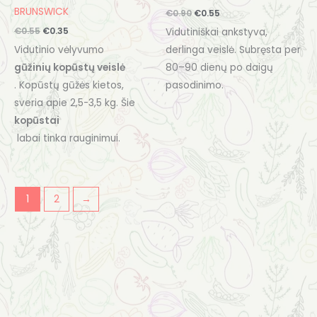
BRUNSWICK
€
0.90
€
0.55
€
0.55
€
0.35
Vidutiniškai ankstyva,
Vidutinio vėlyvumo
derlinga veislė. Subręsta per
gūžinių kopūstų veislė
80–90 dienų po daigų
. Kopūstų gūžės kietos,
pasodinimo.
sveria apie 2,5-3,5 kg. Šie
kopūstai
labai tinka rauginimui.
1
2
→